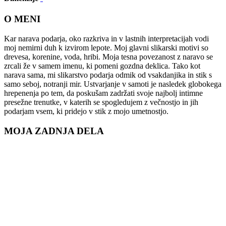
O MENI
Kar narava podarja, oko razkriva in v lastnih interpretacijah vodi
moj nemirni duh k izvirom lepote. Moj glavni slikarski motivi so
drevesa, korenine, voda, hribi. Moja tesna povezanost z naravo se
zrcali že v samem imenu, ki pomeni gozdna deklica. Tako kot
narava sama, mi slikarstvo podarja odmik od vsakdanjika in stik s
samo seboj, notranji mir. Ustvarjanje v samoti je nasledek globokega
hrepenenja po tem, da poskušam zadržati svoje najbolj intimne
presežne trenutke, v katerih se spogledujem z večnostjo in jih
podarjam vsem, ki pridejo v stik z mojo umetnostjo.
MOJA ZADNJA DELA