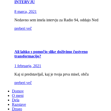
INTERVJU
8 marca, 2021
Nedavno sem imela intervju za Radio 94, oddajo Ned
preberi več
Ali lahko s pomočjo slike doživimo čustveno
transformacijo?
1 februarja, 2021
Kaj si predstavljaš, kaj je tvoja prva misel, obču
preberi več
Domov
O meni
Dela
Razstave
Drugo