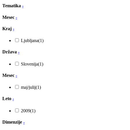
Tematika
-
Mesec
-
Kraj
-
Ljubljana
(1)
Država
-
Slovenija
(1)
Mesec
-
maj/julij
(1)
Leto
-
2009
(1)
Dimenzije
-