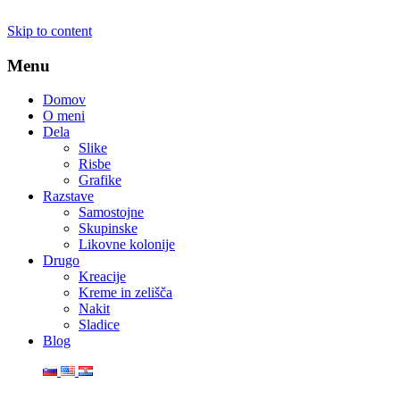
Skip to content
Menu
Domov
O meni
Dela
Slike
Risbe
Grafike
Razstave
Samostojne
Skupinske
Likovne kolonije
Drugo
Kreacije
Kreme in zelišča
Nakit
Sladice
Blog