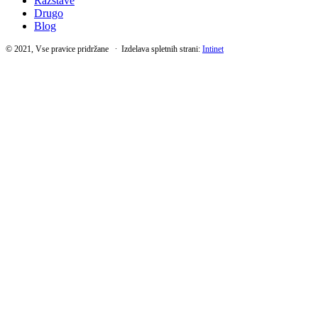
Razstave
Drugo
Blog
© 2021, Vse pravice pridržane ∙ Izdelava spletnih strani:
Intinet