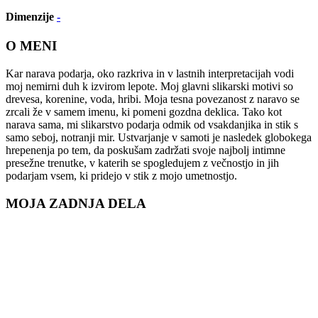
Dimenzije
-
O MENI
Kar narava podarja, oko razkriva in v lastnih interpretacijah vodi
moj nemirni duh k izvirom lepote. Moj glavni slikarski motivi so
drevesa, korenine, voda, hribi. Moja tesna povezanost z naravo se
zrcali že v samem imenu, ki pomeni gozdna deklica. Tako kot
narava sama, mi slikarstvo podarja odmik od vsakdanjika in stik s
samo seboj, notranji mir. Ustvarjanje v samoti je nasledek globokega
hrepenenja po tem, da poskušam zadržati svoje najbolj intimne
presežne trenutke, v katerih se spogledujem z večnostjo in jih
podarjam vsem, ki pridejo v stik z mojo umetnostjo.
MOJA ZADNJA DELA