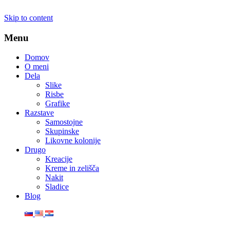
Skip to content
Menu
Domov
O meni
Dela
Slike
Risbe
Grafike
Razstave
Samostojne
Skupinske
Likovne kolonije
Drugo
Kreacije
Kreme in zelišča
Nakit
Sladice
Blog