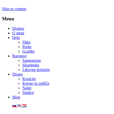
Skip to content
Menu
Domov
O meni
Dela
Slike
Risbe
Grafike
Razstave
Samostojne
Skupinske
Likovne kolonije
Drugo
Kreacije
Kreme in zelišča
Nakit
Sladice
Blog