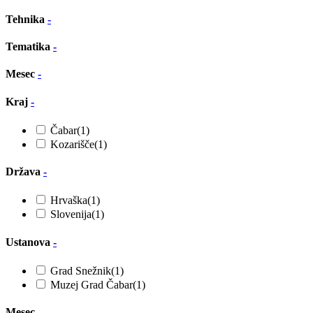
Tehnika
-
Tematika
-
Mesec
-
Kraj
-
Čabar
(1)
Kozarišče
(1)
Država
-
Hrvaška
(1)
Slovenija
(1)
Ustanova
-
Grad Snežnik
(1)
Muzej Grad Čabar
(1)
Mesec
-