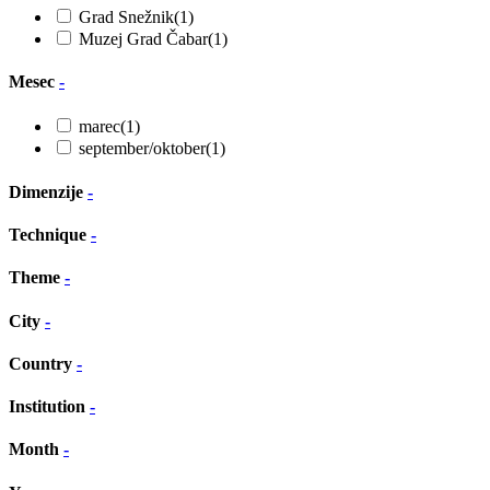
Grad Snežnik
(1)
Muzej Grad Čabar
(1)
Mesec
-
marec
(1)
september/oktober
(1)
Dimenzije
-
Technique
-
Theme
-
City
-
Country
-
Institution
-
Month
-