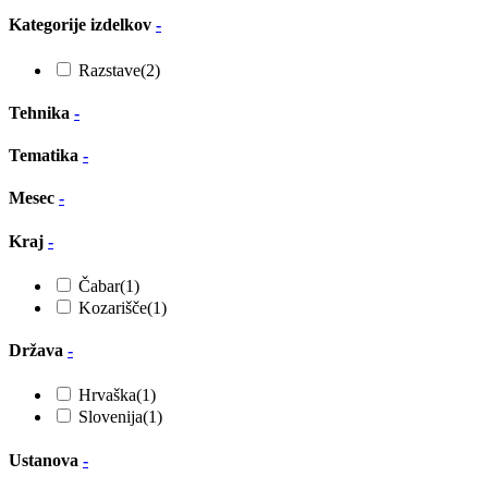
Kategorije izdelkov
-
Razstave
(2)
Tehnika
-
Tematika
-
Mesec
-
Kraj
-
Čabar
(1)
Kozarišče
(1)
Država
-
Hrvaška
(1)
Slovenija
(1)
Ustanova
-