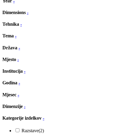
Year
-
Dimensions
-
Tehnika
-
Tema
-
Država
-
Mjesto
-
Institucija
-
Godina
-
Mjesec
-
Dimenzije
-
Kategorije izdelkov
-
Razstave
(2)