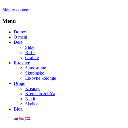
Skip to content
Menu
Domov
O meni
Dela
Slike
Risbe
Grafike
Razstave
Samostojne
Skupinske
Likovne kolonije
Drugo
Kreacije
Kreme in zelišča
Nakit
Sladice
Blog