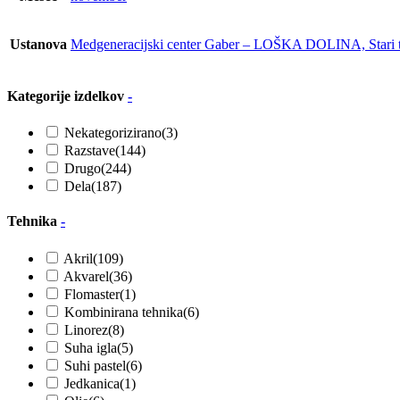
Ustanova
Medgeneracijski center Gaber – LOŠKA DOLINA, Stari t
Kategorije izdelkov
-
Nekategorizirano
(3)
Razstave
(144)
Drugo
(244)
Dela
(187)
Tehnika
-
Akril
(109)
Akvarel
(36)
Flomaster
(1)
Kombinirana tehnika
(6)
Linorez
(8)
Suha igla
(5)
Suhi pastel
(6)
Jedkanica
(1)