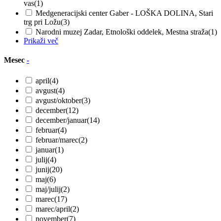
vas
(1)
Medgeneracijski center Gaber - LOŠKA DOLINA, Stari
trg pri Ložu
(3)
Narodni muzej Zadar, Etnološki oddelek, Mestna straža
(1)
Prikaži več
Mesec
-
april
(4)
avgust
(4)
avgust/oktober
(3)
december
(12)
december/januar
(14)
februar
(4)
februar/marec
(2)
januar
(1)
julij
(4)
junij
(20)
maj
(6)
maj/julij
(2)
marec
(17)
marec/april
(2)
november
(7)