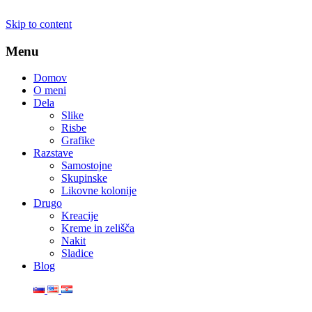
Skip to content
Menu
Domov
O meni
Dela
Slike
Risbe
Grafike
Razstave
Samostojne
Skupinske
Likovne kolonije
Drugo
Kreacije
Kreme in zelišča
Nakit
Sladice
Blog