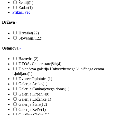
Šentilj
(1)
Zadar
(1)
Prikaži več
Država
-
Hrvaška
(22)
Slovenija
(122)
Ustanova
-
Bazovica
(2)
DEOS- Center starejših
(4)
Dolenčeva galerija Univerzitetnega kliničnega centra
Ljubljana
(1)
Dvorec Oplotnica
(1)
Galerija Artiko
(1)
Galerija Cankarjevega doma
(1)
Galerija Krpan
(49)
Galerija Ložanka
(1)
Galerija Štala
(12)
Galerija Zelše
(1)
Gostilna Glažek
(1)