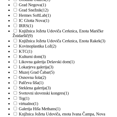
Grad Negova
(1)
Grad Snežnik
(12)
Hermes SoftLab
(1)
IC Glotta Nova
(1)
IRRS
(1)
Knjižnica Jožeta Udoviča Cerknica, Enota Maričke
Žnidaršič
(9)
Knjižnica Jožeta Udoviča Cerknica, Enota Rakek
(3)
Kovinoplastika Lož
(2)
KTC
(1)
Kulturni dom
(3)
Likovna galerija Delavski dom
(1)
Lokarjeva galerija
(3)
Muzej Grad Čabar
(5)
Osnovna šola
(2)
Palčeva šiša
(1)
Steklena galerija
(3)
Svetovni slovenski kongres
(1)
Trg
(1)
virtualno
(1)
Galerija Hiša Methans
(1)
Knjžnica Jožeta Udoviča, enota Ivana Čampa, Nova