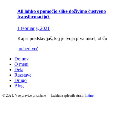
Ali lahko s pomočjo slike doživimo čustveno
transformacijo?
1 februarja, 2021
Kaj si predstavljaš, kaj je tvoja prva misel, obču
preberi več
Domov
O meni
Dela
Razstave
Drugo
Blog
© 2021, Vse pravice pridržane ∙ Izdelava spletnih strani:
Intinet