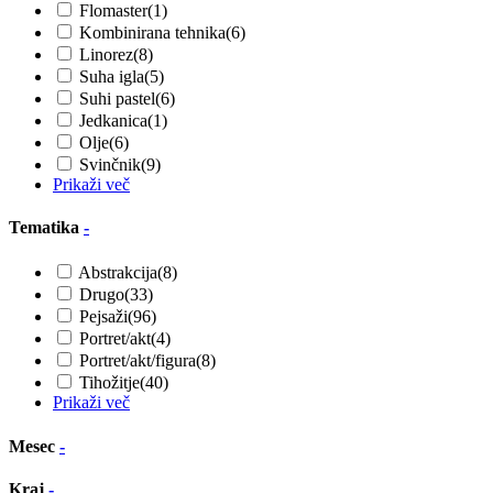
Flomaster
(1)
Kombinirana tehnika
(6)
Linorez
(8)
Suha igla
(5)
Suhi pastel
(6)
Jedkanica
(1)
Olje
(6)
Svinčnik
(9)
Prikaži več
Tematika
-
Abstrakcija
(8)
Drugo
(33)
Pejsaži
(96)
Portret/akt
(4)
Portret/akt/figura
(8)
Tihožitje
(40)
Prikaži več
Mesec
-
Kraj
-