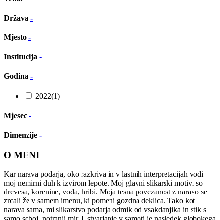
Država
-
Mjesto
-
Institucija
-
Godina
-
2022
(1)
Mjesec
-
Dimenzije
-
O MENI
Kar narava podarja, oko razkriva in v lastnih interpretacijah vodi
moj nemirni duh k izvirom lepote. Moj glavni slikarski motivi so
drevesa, korenine, voda, hribi. Moja tesna povezanost z naravo se
zrcali že v samem imenu, ki pomeni gozdna deklica. Tako kot
narava sama, mi slikarstvo podarja odmik od vsakdanjika in stik s
samo seboj, notranji mir. Ustvarjanje v samoti je nasledek globokega