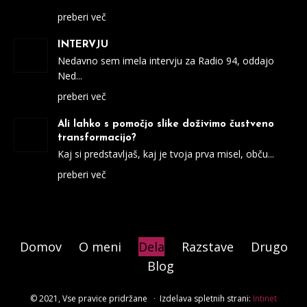
preberi več
INTERVJU
Nedavno sem imela intervju za Radio 94, oddajo
Ned
preberi več
Ali lahko s pomočjo slike doživimo čustveno
transformacijo?
Kaj si predstavljaš, kaj je tvoja prva misel, obču
preberi več
Domov
O meni
Dela
Razstave
Drugo
Blog
© 2021, Vse pravice pridržane ∙ Izdelava spletnih strani:
Intinet