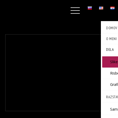
DOMOV
O MENI
DELA
Slike
Risb
Graf
RAZSTA
Sam