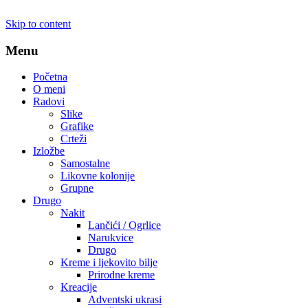
Skip to content
Menu
Početna
O meni
Radovi
Slike
Grafike
Crteži
Izložbe
Samostalne
Likovne kolonije
Grupne
Drugo
Nakit
Lančići / Ogrlice
Narukvice
Drugo
Kreme i ljekovito bilje
Prirodne kreme
Kreacije
Adventski ukrasi