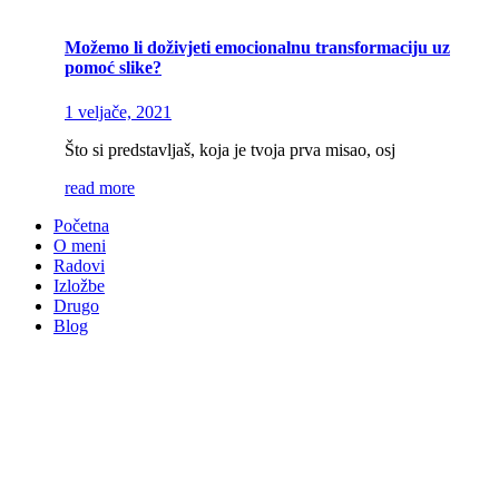
Možemo li doživjeti emocionalnu transformaciju uz
pomoć slike?
1 veljače, 2021
Što si predstavljaš, koja je tvoja prva misao, osj
read more
Početna
O meni
Radovi
Izložbe
Drugo
Blog