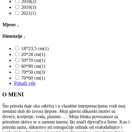
2018
(2)
2019
(3)
2021
(1)
Mjesec
-
Dimenzije
-
18*23,5 cm
(1)
20*28 cm
(1)
50*70 cm
(1)
60*80 cm
(1)
70*50 cm
(3)
70*60 cm
(1)
Prikaži više
O MENI
Što priroda daje oko otkriva i u vlastitim interpretacijama vodi moj
nemirni duh do izvora ljepote. Moji glavni slikarski motivi su
drveće, korijenje, voda, planine… . Moja bliska povezanost sa
prirodom skriva se u samom imenu, što znači djevojčica šume. Kao i
priroda sama, slikarstvo mi omogućuje odmak od svakidašnjice i