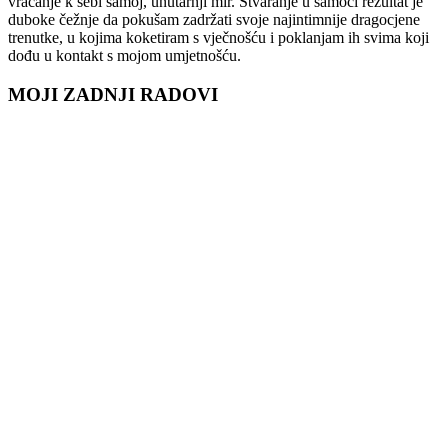
vraćanje k sebi samoj, unutarnji mir. Stvaranje u samoći rezultat je
duboke čežnje da pokušam zadržati svoje najintimnije dragocjene
trenutke, u kojima koketiram s vječnošću i poklanjam ih svima koji
dođu u kontakt s mojom umjetnošću.
MOJI ZADNJI RADOVI