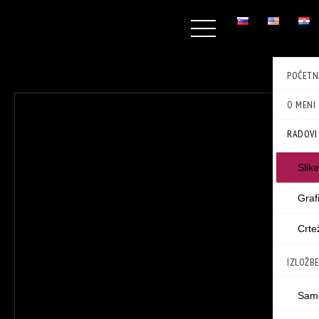
POČETN
O MENI
RADOVI
Slike
Graf
Crte
IZLOŽB
Samo