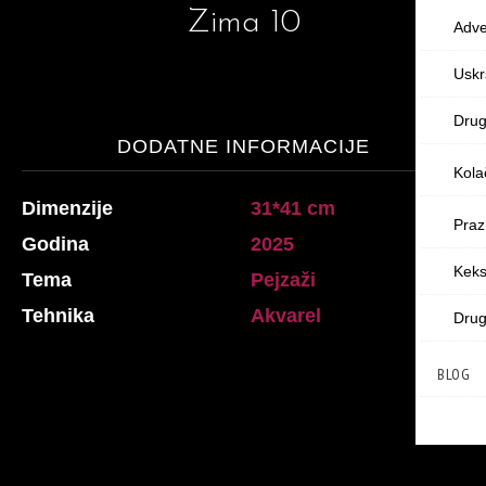
Zima 10
Adve
Uskr
Dru
DODATNE INFORMACIJE
Kola
Dimenzije
31*41 cm
Praz
Godina
2025
Keksi
Tema
Pejzaži
Tehnika
Akvarel
Dru
BLOG