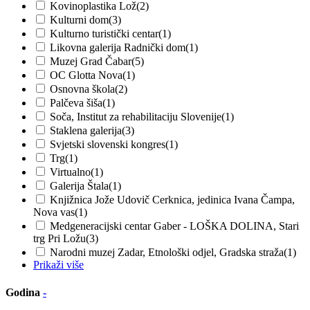
Kovinoplastika Lož
(2)
Kulturni dom
(3)
Kulturno turistički centar
(1)
Likovna galerija Radnički dom
(1)
Muzej Grad Čabar
(5)
OC Glotta Nova
(1)
Osnovna škola
(2)
Palčeva šiša
(1)
Soča, Institut za rehabilitaciju Slovenije
(1)
Staklena galerija
(3)
Svjetski slovenski kongres
(1)
Trg
(1)
Virtualno
(1)
Galerija Štala
(1)
Knjižnica Jože Udovič Cerknica, jedinica Ivana Čampa,
Nova vas
(1)
Medgeneracijski centar Gaber - LOŠKA DOLINA, Stari
trg Pri Ložu
(3)
Narodni muzej Zadar, Etnološki odjel, Gradska straža
(1)
Prikaži više
Godina
-