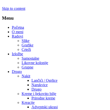
Skip to content
Menu
Početna
O meni
Radovi
Slike
Grafike
Crteži
Izložbe
Samostalne
Likovne kolonije
Grupne
Drugo
Nakit
Lančići / Ogrlice
Narukvice
Drugo
Kreme i ljekovito bilje
Prirodne kreme
Kreacije
Adventski ukrasi