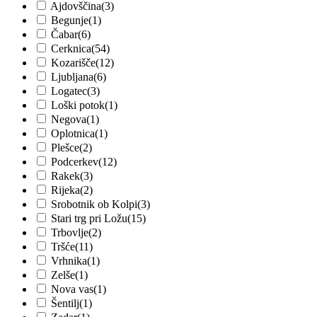
Ajdovščina
(3)
Begunje
(1)
Čabar
(6)
Cerknica
(54)
Kozarišče
(12)
Ljubljana
(6)
Logatec
(3)
Loški potok
(1)
Negova
(1)
Oplotnica
(1)
Plešce
(2)
Podcerkev
(12)
Rakek
(3)
Rijeka
(2)
Srobotnik ob Kolpi
(3)
Stari trg pri Ložu
(15)
Trbovlje
(2)
Tršće
(11)
Vrhnika
(1)
Zelše
(1)
Nova vas
(1)
Šentilj
(1)