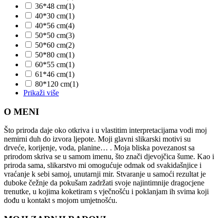
36*48 cm
(1)
40*30 cm
(1)
40*56 cm
(4)
50*50 cm
(3)
50*60 cm
(2)
50*80 cm
(1)
60*55 cm
(1)
61*46 cm
(1)
80*120 cm
(1)
Prikaži više
O MENI
Što priroda daje oko otkriva i u vlastitim interpretacijama vodi moj
nemirni duh do izvora ljepote. Moji glavni slikarski motivi su
drveće, korijenje, voda, planine… . Moja bliska povezanost sa
prirodom skriva se u samom imenu, što znači djevojčica šume. Kao i
priroda sama, slikarstvo mi omogućuje odmak od svakidašnjice i
vraćanje k sebi samoj, unutarnji mir. Stvaranje u samoći rezultat je
duboke čežnje da pokušam zadržati svoje najintimnije dragocjene
trenutke, u kojima koketiram s vječnošću i poklanjam ih svima koji
dođu u kontakt s mojom umjetnošću.