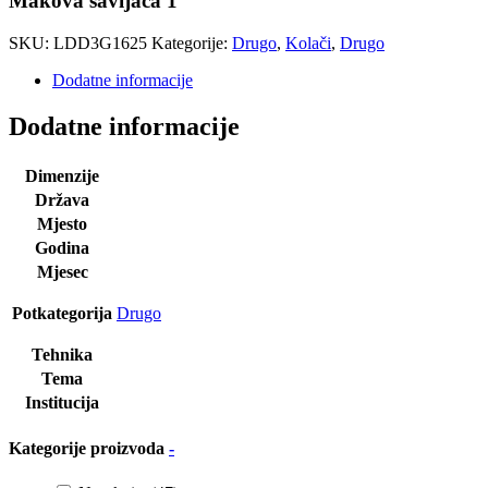
Makova savijača 1
SKU:
LDD3G1625
Kategorije:
Drugo
,
Kolači
,
Drugo
Dodatne informacije
Dodatne informacije
Dimenzije
Država
Mjesto
Godina
Mjesec
Potkategorija
Drugo
Tehnika
Tema
Institucija
Kategorije proizvoda
-