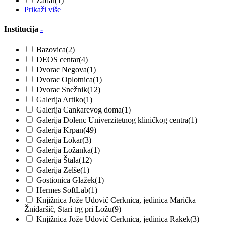
Zadar
(1)
Prikaži više
Institucija
-
Bazovica
(2)
DEOS centar
(4)
Dvorac Negova
(1)
Dvorac Oplotnica
(1)
Dvorac Snežnik
(12)
Galerija Artiko
(1)
Galerija Cankarevog doma
(1)
Galerija Dolenc Univerzitetnog kliničkog centra
(1)
Galerija Krpan
(49)
Galerija Lokar
(3)
Galerija Ložanka
(1)
Galerija Štala
(12)
Galerija Zelše
(1)
Gostionica Glažek
(1)
Hermes SoftLab
(1)
Knjižnica Jože Udovič Cerknica, jedinica Marička
Žnidaršič, Stari trg pri Ložu
(9)
Knjižnica Jože Udovič Cerknica, jedinica Rakek
(3)