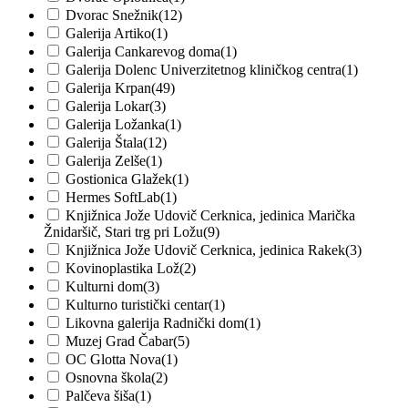
Dvorac Snežnik
(12)
Galerija Artiko
(1)
Galerija Cankarevog doma
(1)
Galerija Dolenc Univerzitetnog kliničkog centra
(1)
Galerija Krpan
(49)
Galerija Lokar
(3)
Galerija Ložanka
(1)
Galerija Štala
(12)
Galerija Zelše
(1)
Gostionica Glažek
(1)
Hermes SoftLab
(1)
Knjižnica Jože Udovič Cerknica, jedinica Marička
Žnidaršič, Stari trg pri Ložu
(9)
Knjižnica Jože Udovič Cerknica, jedinica Rakek
(3)
Kovinoplastika Lož
(2)
Kulturni dom
(3)
Kulturno turistički centar
(1)
Likovna galerija Radnički dom
(1)
Muzej Grad Čabar
(5)
OC Glotta Nova
(1)
Osnovna škola
(2)
Palčeva šiša
(1)