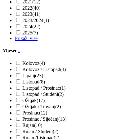
2021
(12)
2022
(40)
2023
(41)
2023/2024
(1)
2024
(22)
2025
(7)
Prikaži više
Mjesec
-
Kolovoz
(4)
Kolovoz / Listopad
(3)
Lipanj
(23)
Listopad
(8)
Listopad / Prosinac
(1)
Listopad / Studeni
(2)
Ožujak
(17)
Ožujak / Travanj
(2)
Prosinac
(12)
Prosinac / Siječanj
(13)
Rujan
(10)
Rujan / Studeni
(2)
Rujan /Listopad
(2)