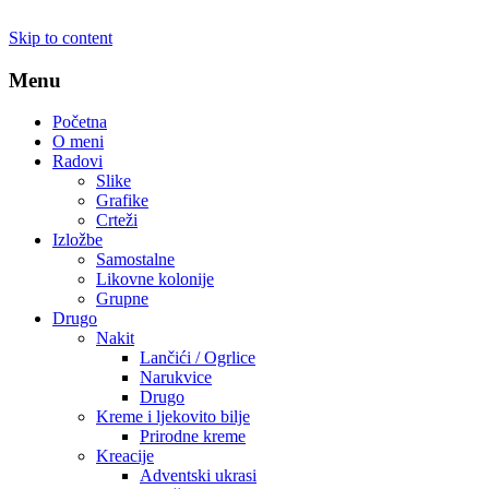
Skip to content
Menu
Početna
O meni
Radovi
Slike
Grafike
Crteži
Izložbe
Samostalne
Likovne kolonije
Grupne
Drugo
Nakit
Lančići / Ogrlice
Narukvice
Drugo
Kreme i ljekovito bilje
Prirodne kreme
Kreacije
Adventski ukrasi