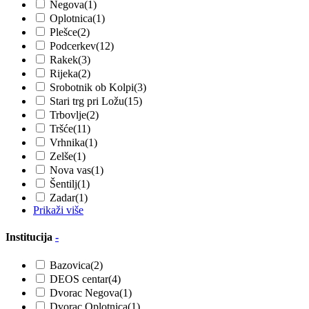
Negova
(1)
Oplotnica
(1)
Plešce
(2)
Podcerkev
(12)
Rakek
(3)
Rijeka
(2)
Srobotnik ob Kolpi
(3)
Stari trg pri Ložu
(15)
Trbovlje
(2)
Tršće
(11)
Vrhnika
(1)
Zelše
(1)
Nova vas
(1)
Šentilj
(1)
Zadar
(1)
Prikaži više
Institucija
-
Bazovica
(2)
DEOS centar
(4)
Dvorac Negova
(1)
Dvorac Oplotnica
(1)