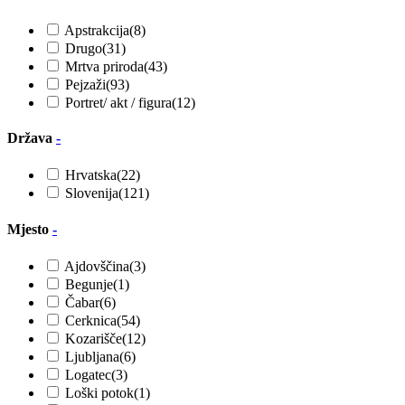
Apstrakcija
(8)
Drugo
(31)
Mrtva priroda
(43)
Pejzaži
(93)
Portret/ akt / figura
(12)
Država
-
Hrvatska
(22)
Slovenija
(121)
Mjesto
-
Ajdovščina
(3)
Begunje
(1)
Čabar
(6)
Cerknica
(54)
Kozarišče
(12)
Ljubljana
(6)
Logatec
(3)
Loški potok
(1)