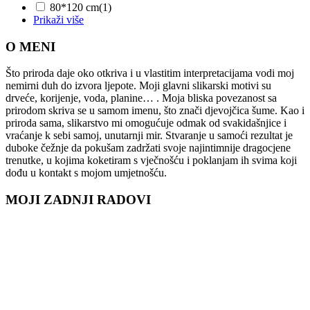
80*120 cm
(1)
Prikaži više
O MENI
Što priroda daje oko otkriva i u vlastitim interpretacijama vodi moj
nemirni duh do izvora ljepote. Moji glavni slikarski motivi su
drveće, korijenje, voda, planine… . Moja bliska povezanost sa
prirodom skriva se u samom imenu, što znači djevojčica šume. Kao i
priroda sama, slikarstvo mi omogućuje odmak od svakidašnjice i
vraćanje k sebi samoj, unutarnji mir. Stvaranje u samoći rezultat je
duboke čežnje da pokušam zadržati svoje najintimnije dragocjene
trenutke, u kojima koketiram s vječnošću i poklanjam ih svima koji
dođu u kontakt s mojom umjetnošću.
MOJI ZADNJI RADOVI