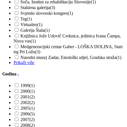
Soča, Institut za rehabilitaciju Slovenije
(1)
Staklena galerija
(3)
Svjetski slovenski kongres
(1)
Trg
(1)
Virtualno
(1)
Galerija Štala
(1)
Knjižnica Jože Udovič Cerknica, jedinica Ivana Čampa,
Nova vas
(1)
Medgeneracijski centar Gaber - LOŠKA DOLINA, Stari
trg Pri Ložu
(3)
Narodni muzej Zadar, Etnološki odjel, Gradska straža
(1)
Prikaži više
Godina
-
1999
(1)
2000
(1)
2001
(2)
2002
(2)
2005
(1)
2006
(5)
2007
(2)
2008
(2)