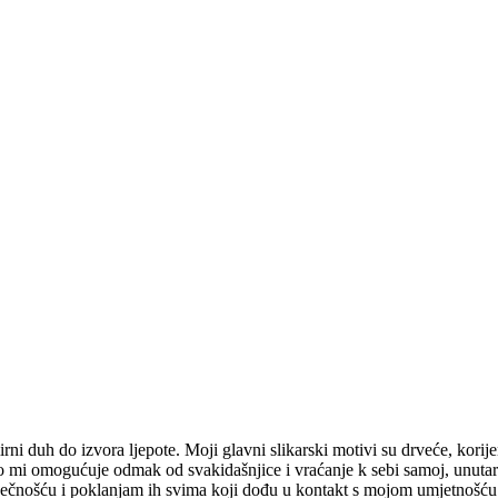
mirni duh do izvora ljepote. Moji glavni slikarski motivi su drveće, kor
o mi omogućuje odmak od svakidašnjice i vraćanje k sebi samoj, unutar
 vječnošću i poklanjam ih svima koji dođu u kontakt s mojom umjetnošću