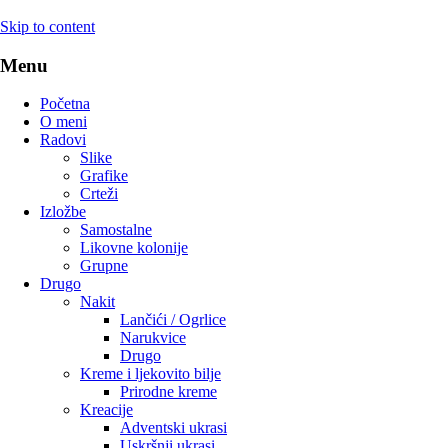
Skip to content
Menu
Početna
O meni
Radovi
Slike
Grafike
Crteži
Izložbe
Samostalne
Likovne kolonije
Grupne
Drugo
Nakit
Lančići / Ogrlice
Narukvice
Drugo
Kreme i ljekovito bilje
Prirodne kreme
Kreacije
Adventski ukrasi
Uskršnji ukrasi