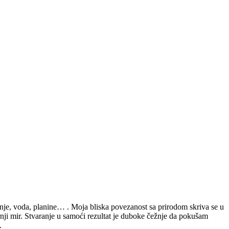
ijenje, voda, planine… . Moja bliska povezanost sa prirodom skriva se u
nji mir. Stvaranje u samoći rezultat je duboke čežnje da pokušam
.