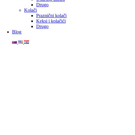
Drugo
Kolači
Praznični kolači
Keksi i kolačići
Drugo
Blog