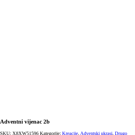
Adventni vijenac 2b
SKU:
X8XW51596
Kategorije:
Kreacije
,
Adventski ukrasi
,
Drugo